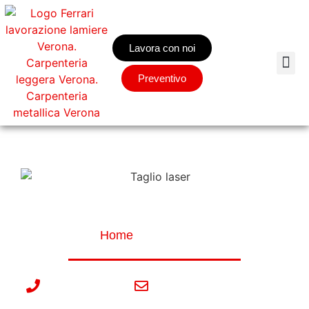
Lavora con noi
Preventivo
Taglio laser
Home
»
Taglio laser
045 896 0815
info@ferrarilamiere.it