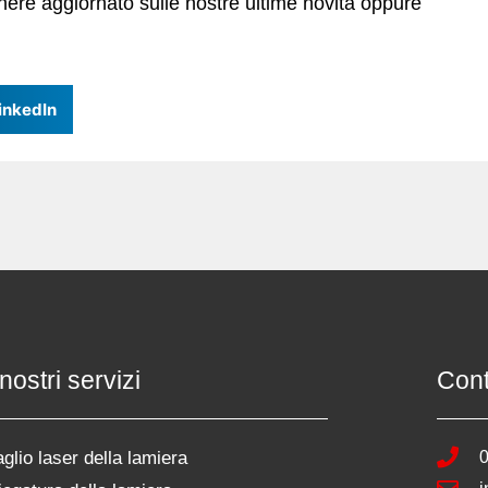
ere aggiornato sulle nostre ultime novità oppure
inkedIn
 nostri servizi
Cont
aglio laser della lamiera