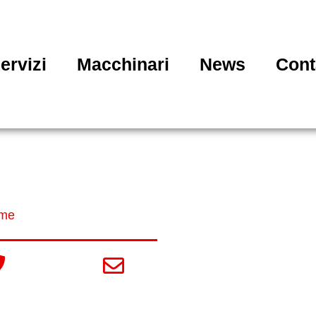
ervizi
Macchinari
News
Cont
ncisioni su alluminio
me
»
Incisioni su alluminio
045 896 0815
info@ferrarilamiere.it