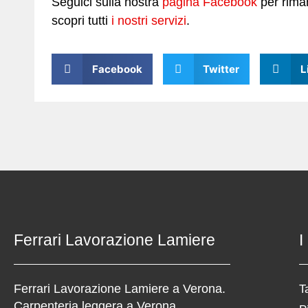
Seguici sulla nostra
pagina Facebook
per riman
scopri tutti
i nostri servizi
.
Facebook
Twitter
L
Ferrari Lavorazione Lamiere
I
Ferrari Lavorazione Lamiere a Verona.
T
Carpenteria leggera a Verona.