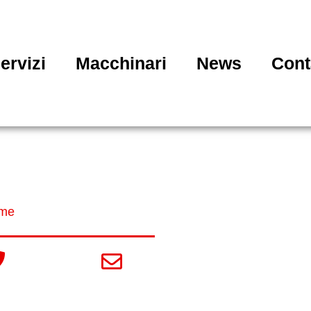
ervizi
Macchinari
News
Cont
ifferenza tra acciaio sati
me
»
Differenza tra acciaio satinato e spazzolato
045 896 0815
info@ferrarilamiere.it